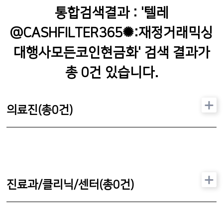
통합검색결과 : '
텔레
@CASHFILTER365✺:재정거래믹싱
대행사모든코인현금화
' 검색 결과가
총
0
건 있습니다.
의료진(총
0
건)
진료과/클리닉/센터(총
0
건)