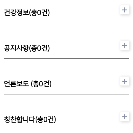
건강정보(총
0
건)
공지사항(총
0
건)
언론보도 (총
0
건)
칭찬합니다(총
0
건)