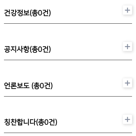
건강정보(총
0
건)
공지사항(총
0
건)
언론보도 (총
0
건)
칭찬합니다(총
0
건)