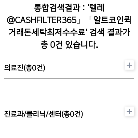
통합검색결과 : '
텔레
@CASHFILTER365」「알트코인퀵
거래돈세탁최저수수료
' 검색 결과가
총
0
건 있습니다.
의료진(총
0
건)
진료과/클리닉/센터(총
0
건)