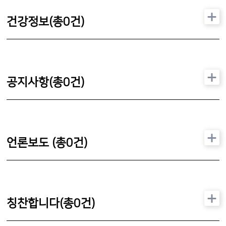
건강정보(총
0
건)
공지사항(총
0
건)
언론보도 (총
0
건)
칭찬합니다(총
0
건)