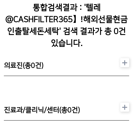
통합검색결과 : '
텔레
@CASHFILTER365】ǃ해외선물현금
인출탈세돈세탁
' 검색 결과가 총
0
건
있습니다.
의료진(총
0
건)
진료과/클리닉/센터(총
0
건)