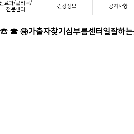
진료과/클리닉/
전화번호안내
건강정보
공지사항
전문센터
장례식장 안내
모바일 앱
M☏ ☎ ㉹가출자찾기심부름센터일잘하는