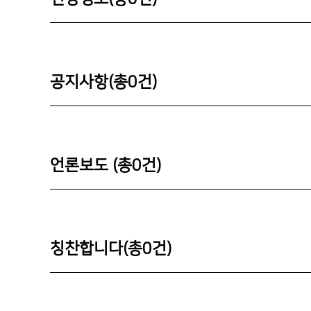
공지사항(총
0
건)
언론보도 (총
0
건)
칭찬합니다(총
0
건)