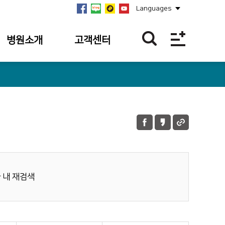
Languages
병원소개
고객센터
병원개요
이달의 BEST
친절직원
연혁
칭찬합니다.
미션·비전·
핵심가치
칭찬사연 접수
내역
안전보건경영방침
불편/건의접수
병원장 인사말
불편/건의 접수
 내 재검색
사회공헌
내역
병원소식
이달의 의료진