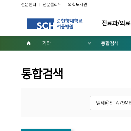
전문센터
전문클리닉
의학도서관
진료과/의료
기타
통합검색
진료과
의료진
전문클리닉
통합검색
전문센터
진료 지원부서
순천향대학교 부속 서울병원
02-709-9000