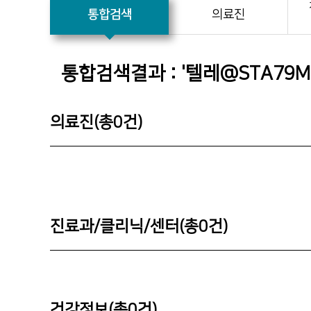
통합검색
의료진
통합검색결과 : '
텔레@STA79
의료진(총
0
건)
진료과/클리닉/센터(총
0
건)
건강정보(총
0
건)