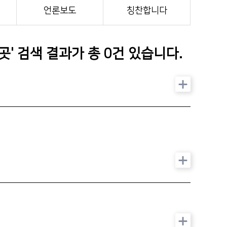
인재채용
언론보도
칭찬합니다
기부후원금
병원 HI
곳
' 검색 결과가 총
0
건 있습니다.
순천향 네트워크
순천향 역사관