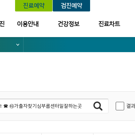
진료예약
검진예약
진
이용안내
건강정보
진료차트
위치안내
건강정보
예약내역
외래진료 안내
세미나/강좌
진료내역
건강검진 안내
예방접종
투약 내역
입퇴원 안내
질환별 안내장
검사결과조회
응급진료 안내
검진결과
건강보험 안내
결과
병문안 안내
증명서 발급
안내