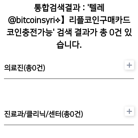
통합검색결과 : '
텔레
@bitcoinsyri⟡】리플코인구매카드
코인충전가능
' 검색 결과가 총
0
건 있
습니다.
의료진(총
0
건)
진료과/클리닉/센터(총
0
건)