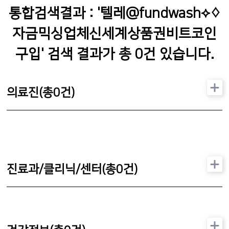
통합검색결과 : '
텔레@fundwash⟡♢
자금믹싱업체신세계상품권비트코인
구입
' 검색 결과가 총
0
건 있습니다.
의료진(총
0
건)
진료과/클리닉/센터(총
0
건)