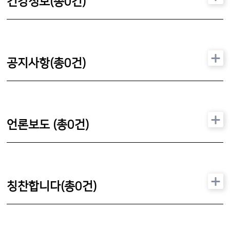
건강정보(총
0
건)
공지사항(총
0
건)
언론보도 (총
0
건)
칭찬합니다(총
0
건)