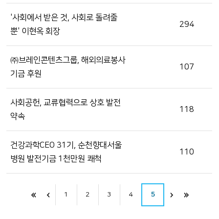
'사회에서 받은 것, 사회로 돌려줄
294
뿐' 이현옥 회장
㈜브레인콘텐츠그룹, 해외의료봉사
107
기금 후원
사회공헌, 교류협력으로 상호 발전
118
약속
건강과학CEO 31기, 순천향대서울
110
병원 발전기금 1천만원 쾌척
1
2
3
4
5