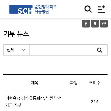
기부 뉴스
제목
파일
조회수
이현옥 ㈜상훈유통회장, 병원 발전
214
기금 기부