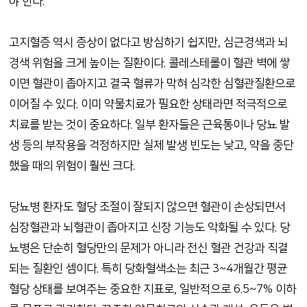
야 한다
.
고지혈증 역시 증상이 없다고 방심하기 쉽지만
,
심근경색과 뇌
경색 위험을 크게 높이는 질환이다
.
콜레스테롤이 혈관 벽에 쌓
이면 혈관이 좁아지고 결국 혈류가 막혀 심각한 심혈관질환으로
이어질 수 있다
.
이미 약물치료가 필요한 상태라면 적극적으로
치료를 받는 것이 중요하다
.
일부 환자들은 근육통이나 당뇨 발
생 등의 부작용을 걱정하지만 실제 발생 빈도는 낮고
,
약을 중단
했을 때의 위험이 훨씬 크다
.
당뇨병 환자도 혈당 조절이 잘되지 않으면 혈관이 손상되면서
심장혈관과 뇌혈관이 좁아지고 신장 기능도 악화될 수 있다
.
당
뇨병은 단순히 혈당만의 문제가 아니라 전신 혈관 건강과 직결
되는 질환인 셈이다
.
특히 당화혈색소는 최근
3~4
개월간 평균
혈당 상태를 보여주는 중요한 지표로
,
일반적으로
6.5~7%
이하