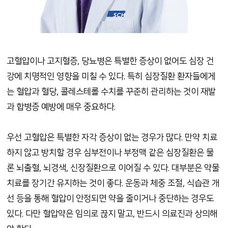
고혈압이나 고지혈증
,
당뇨병은 특별한 증상이 없어도 심장 건
강에 치명적인 영향을 미칠 수 있다
.
특히 심장질환 환자들에게
는 혈압과 혈당
,
콜레스테롤 수치를 꾸준히 관리하는 것이 재발
과 합병증 예방에 매우 중요하다
.
우선 고혈압은 특별한 자각 증상이 없는 경우가 많다
.
만약 치료
하지 않고 방치할 경우 심부전이나 부정맥 같은 심장질환은 물
론 뇌출혈
,
뇌경색
,
신장질환으로 이어질 수 있다
.
대부분은 약물
치료를 장기간 유지하는 것이 좋다
.
운동과 체중 조절
,
식습관 개
선 등을 통해 혈압이 안정되면 약을 줄이거나 중단하는 경우도
있다
.
다만 혈압약은 임의로 끊지 말고
,
반드시 의료진과 상의해