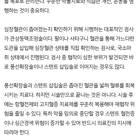
를 목표로 관리한다
.
꾸준한 약물치료와 식습관 개선
,
운동을 병
행하는 것이 중요하다
.
심장혈관이 좁아졌는지 확인하기 위해 시행하는 대표적인 검사
가 관상동맥조영술이다
.
팔이나 사타구니 혈관을 통해 가느다란
도관을 삽입해 심장혈관 상태를 직접 확인하는 검사로
,
국소마
취 상태에서 진행된다
.
검사 중 협착이 심한 부위가 발견되면 바
로 풍선확장술이나 스텐트 삽입술로 이어지는 경우도 많다
.
풍선확장술과 스텐트 삽입술은 좁아진 혈관을 넓혀 혈류를 회복
시키는 치료다
.
하지만 시술만으로 끝나는 것은 아니다
.
시술 후
에는 항혈전제와 고지혈증 치료제를 꾸준히 복용해야 재협착 위
험을 줄일 수 있다
.
특히 약을 임의로 중단할 경우 스텐트 혈전증
이나 심근경색 위험이 증가할 수 있어 반드시 의료진의 지시에
따라야 한다
.