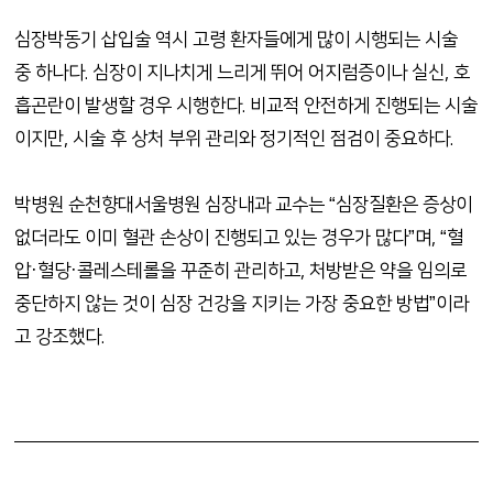
심장박동기 삽입술 역시 고령 환자들에게 많이 시행되는 시술
중 하나다
.
심장이 지나치게 느리게 뛰어 어지럼증이나 실신
,
호
흡곤란이 발생할 경우 시행한다
.
비교적 안전하게 진행되는 시술
이지만
,
시술 후 상처 부위 관리와 정기적인 점검이 중요하다
.
박병원 순천향대서울병원 심장내과 교수는
“
심장질환은 증상이
없더라도 이미 혈관 손상이 진행되고 있는 경우가 많다
”
며
, “
혈
압
·
혈당
·
콜레스테롤을 꾸준히 관리하고
,
처방받은 약을 임의로
중단하지 않는 것이 심장 건강을 지키는 가장 중요한 방법
”
이라
고 강조했다
.