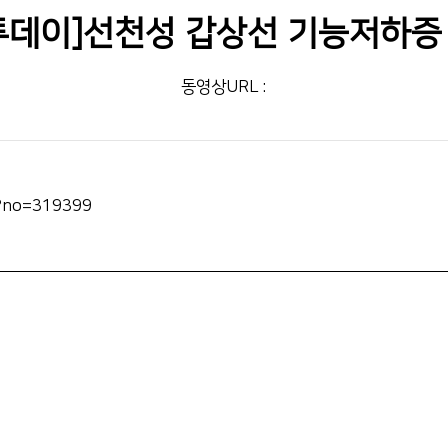
전화번호안내
투데이]선천성 갑상선 기능저하증
장례식장 안내
모바일 앱
동영상URL :
l?no=319399