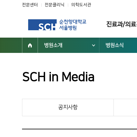
전문센터
전문클리닉
의학도서관
진료과/의료
병원소개
병원소식
진료과
의료진
전문클리닉
SCH in Media
전문센터
진료 지원부서
공지사항
순천향대학교 부속 서울병원
02-709-9000