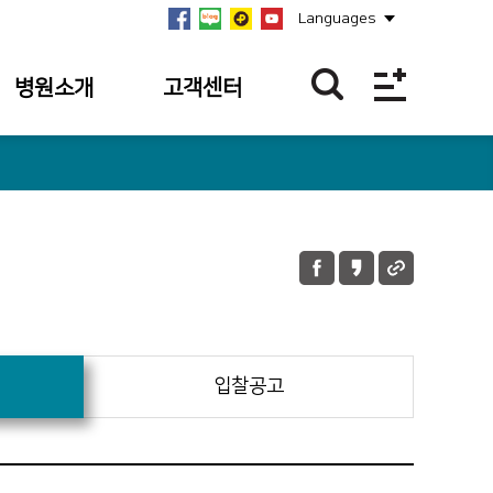
Languages
병원소개
고객센터
병원개요
이달의 BEST
친절직원
연혁
칭찬합니다.
미션·비전·
핵심가치
칭찬사연 접수
내역
안전보건경영방침
불편/건의접수
병원장 인사말
불편/건의 접수
입찰공고
사회공헌
내역
병원소식
이달의 의료진