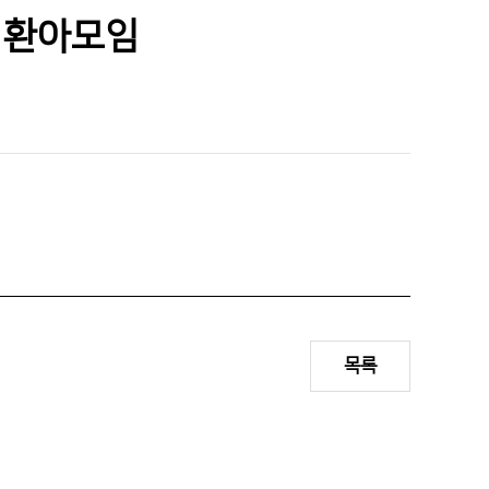
인재채용
 환아모임
기부후원금
병원 HI
순천향 네트워크
순천향 역사관
목록