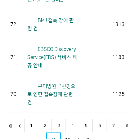
BMJ 접속 장애 관
72
1313
련 건...
EBSCO Discovery
71
Service(EDS) 서비스 제
1183
공 안내...
구미병원 IP변경으
70
로 인한 접속장애 관련
1125
건...
1
2
3
4
5
6
7
8