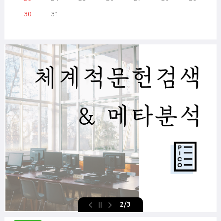
30
31
이전
정지
다음
2/3