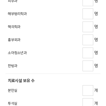
명
피부과
명
해부병리학과
명
핵의학과
명
흉부외과
명
소아청소년과
명
한방과
치료시설 보유 수
개
분만실
개
투석실