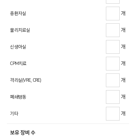
개
중환자실
개
물리치료실
개
신생아실
개
CPM치료
개
격리실(VRE, CRE)
개
폐쇄병동
개
기타
보유 장비 수