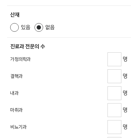
산재
있음
없음
진료과 전문의 수
명
가정의학과
명
결핵과
명
내과
명
마취과
명
비뇨기과