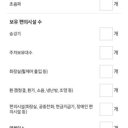
개
초음파
보유 편의시설 수
개
승강기
개
주차보유대수
개
화장실(휠체어 출입 등)
개
환경(청결, 환기, 소음, 냉난방, 조명 등)
편의시설(화장실, 공중전화, 현금지급기, 장애인 편
개
의시설 등)
개