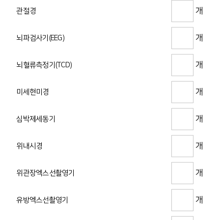
개
관절경
개
뇌파검사기(EEG)
개
뇌혈류측정기(TCD)
개
미세현미경
개
심박제세동기
개
위내시경
개
위관장엑스선촬영기
개
유방엑스선촬영기