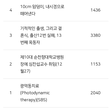
10cm 암덩이, 내시경으로
4
1436
떼어낸다
기적적인 출생, 그리고 결
3
혼식, 출산12번 실패, 13
3380
번째 옥동자
제10대 순천향대학교병원
2
장에 심찬섭교수 취임(12
1153
월27)
광역동치료
1
(Photodynamic
2040
therapy)(SBS)