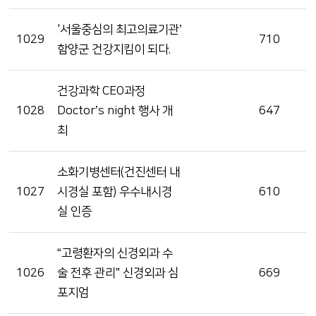
'서울중심의 최고의료기관’
1029
710
함양군 건강지킴이 되다.
건강과학 CEO과정
1028
Doctor’s night 행사 개
647
최
소화기병센터(건진센터 내
1027
시경실 포함) 우수내시경
610
실 인증
“고령환자의 신경외과 수
1026
술 전후 관리” 신경외과 심
669
포지엄