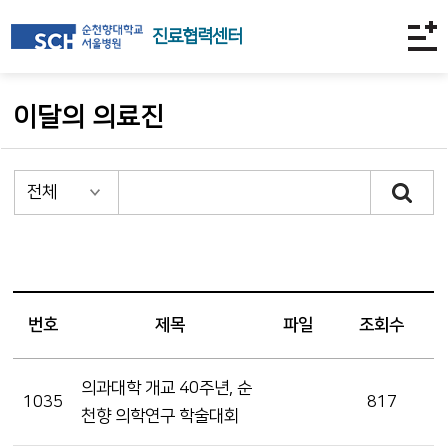
진료협력센터
이달의 의료진
번호
제목
파일
조회수
의과대학 개교 40주년, 순
1035
817
천향 의학연구 학술대회