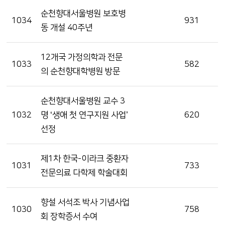
순천향대서울병원 보호병
1034
931
동 개설 40주년
12개국 가정의학과 전문
1033
582
의 순천향대학병원 방문
순천향대서울병원 교수 3
1032
명 ‘생애 첫 연구지원 사업’
620
선정
제1차 한국-이라크 중환자
1031
733
전문의료 다학제 학술대회
향설 서석조 박사 기념사업
1030
758
회 장학증서 수여