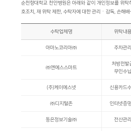
순천향대학교 천안병원은 아래와 같이 개인정보를 위탁하
호조치, 재 위탁 제한, 수탁자에 대한 관리ㆍ감독, 손해
수탁업체명
위탁내
아마노코리아㈜
주차관
처방전발
㈜엔에스스마트
무인수
(주)케이에스넷
신용카드
㈜디지털존
인터넷증
동은정보기술㈜
전산관