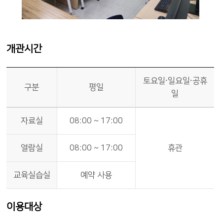
개관시간
토요일⸱일요일⸱공휴
구분
평일
일
자료실
08:00 ~ 17:00
열람실
08:00 ~ 17:00
휴관
교육실습실
예약 사용
이용대상