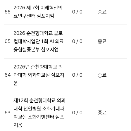
2026 제 7회 미래혁신의
66
0 / 0
종료
료연구센터 심포지엄
2026 순천향대학교 글로
65
컬대학사업단 1회 AI 의료
0 / 0
종료
융합실증본부 심포지엄
2026년 순천향대학교 의
64
과대학 외과학교실 심포지
0 / 0
종료
움
제12회 순천향대학교 의과
대학 천안병원 소화기내과
63
0 / 0
종료
학교실 소화기병센터 심포
지움