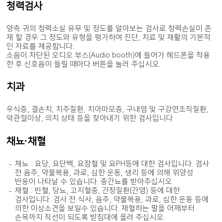
청력검사
양측 귀의 청력소실 유무 및 정도를 알아보는 검사로 청력손실이 존
재 할 경우 그 정도와 유형을 평가하여 진단, 치료 및 재활의 기본적
인 자료를 제공합니다.
소음이 차단된 오디오 부스(Audio booth)에 들어가 헤드폰을 착용
한 후 신호음이 들릴 때마다 버튼을 눌러 주십시오.
치과
우식증, 결손치, 치주질환, 치아마모증, 구내염 및 구강연조직질환,
악관절이상, 의치 상태 등을 찾아내기 위한 검사입니다
채뇨·채혈
채뇨 : 요당, 요단백, 요잠혈 및 요PH등에 대한 검사입니다. 검사
전 음주, 약물복용, 과로, 심한 운동, 생리 등에 의해 위양성
반응이 나타날 수 있습니다. 중간뇨를 받아주십시오.
채혈 : 빈혈, 당뇨, 고지혈증, 간장질환(간염) 등에 대한
검사입니다. 검사 전 식사, 음주, 약물복용, 과로, 심한 운동 등에
의한 이상소견을 보일수 있습니다. 채혈하는 팔을 어깨부터
손목까지 직선이 되도록 받침대에 올려 주십시오.