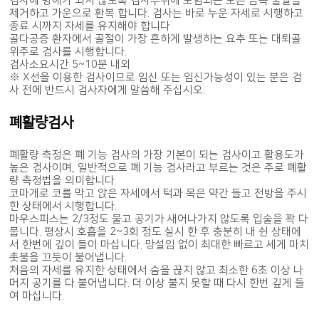
검사에 방해가 되지 않도록 검사부위에 포함되는 모든 금속 물질을
제거하고 가운으로 환복 합니다. 검사는 바로 누운 자세로 시행하고
종료 시까지 자세를 유지해야 합니다
골다공증 환자에서 골절이 가장 흔하게 발생하는 요추 또는 대퇴골
위주로 검사를 시행합니다.
검사소요시간 5~10분 내외
※ X선을 이용한 검사이므로 임신 또는 임신가능성이 있는 분은 검
사 전에 반드시 검사자에게 말씀해 주십시오.
폐활량검사
폐활량 측정은 폐 기능 검사의 가장 기본이 되는 검사이고 활용도가
높은 검사이며, 일반적으로 폐 기능 검사라고 부르는 것은 주로 폐활
량 측정법을 의미합니다.
코마개로 코를 막고 앉은 자세에서 턱과 목은 약간 들고 전방을 주시
한 상태에서 시행합니다.
마우스피스는 2/3정도 물고 공기가 새어나가지 않도록 입술을 꽉 다
뭅니다. 평상시 호흡을 2~3회 정도 실시 한 후 충분히 내 쉰 상태에
서 한번에 깊이 들이 마십니다. 망설임 없이 최대한 빠르고 세게 마치
촛불을 끄듯이 불어냅니다.
처음의 자세를 유지한 상태에서 숨을 끊지 않고 최소한 6초 이상 나
머지 공기를 다 불어냅니다. 더 이상 불지 못할 때 다시 한번 깊게 들
여 마십니다.