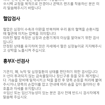
※시력 교정을 목적으로 안경이나 콘텍즈 렌즈를 착용하신 분은 미
리 말씀해주시기 바랍니다
혈압검사
혈압은 심장이 수축과 이완을 반복하며 우리 몸의 혈액을 순환시킬
때 혈관에 미치는 압력을 의미합니다.
이러한 혈압 측정은 심장과 순환기계의 이상을 알아보기 위한 검사
입니다.
안정된 상태를 유지하여 앉은 자세에서 팔은 심장높이로 지지해주시
고 상박을 노출시켜 주십시오.
흉부X-선검사
기관지, 폐, 늑막 및 심장질환의 상태를 판단하기 위한 검사입니다.
X-선이 투과되지 않는 금속물질이나 장신구류 등을 모두 제거합니
다. 가슴을 장비에 밀착시키고 턱을 올린 후 양쪽 손등을 허리에 붙여
주시거나,양쪽의 손잡이를 잡고 안내에 따라 숨을 깊이 들이마신 후
호흡과 자세를 유지합니다.
※임신 또는 임신가능성이 있는 분은 검사 전에 반드시 검사자에게
말씀해 주십시오.