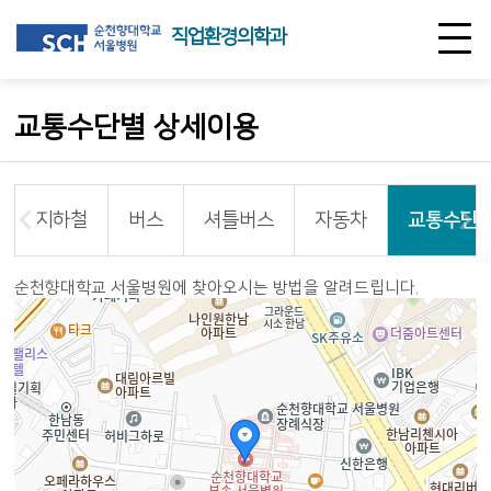
직업환경의학과
교통수단별 상세이용
지하철
버스
셔틀버스
자동차
교통수단별
순천향대학교 서울병원에 찾아오시는 방법을 알려드립니다.