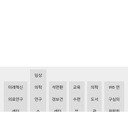
임상
미래혁신
의학
석면환
교육
의학
IRB 연
의료연구
연구
경보건
수련
도서
구심의
센터
소
센터
부
관
위원회
비급여수가조회
환자 권리와 의무
개인정보처리방침
이메일 무단수집거부