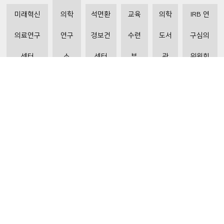
미래혁신
의학
석면환
교육
의학
IRB 연
의료연구
연구
경보건
수련
도서
구심의
센터
소
센터
부
관
위원회
비급여수가조회
환자 권리와 의무
개인정보처리방침
이메일 무단수집거부