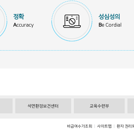
정확
성심성의
A
ccuracy
B
e Cordial
석면환경보건센터
교육수련부
비급여수가조회
사이트맵
환자 권리