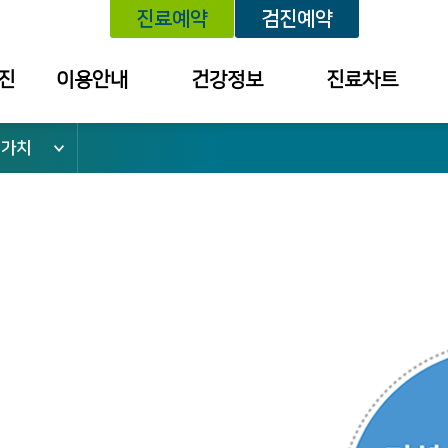
진료예약
검진예약
진
이용안내
건강정보
진료차트
심가치
위치안내
건강정보
예약내역
외래진료안내
학술대회 /
진료내역
건강강좌 안내
건강검진안내
외래약 처방내역
입퇴원안내
검진 결과 내역
응급진료안내
소
건강보험안내
병문안안내
증명서 발급
안내