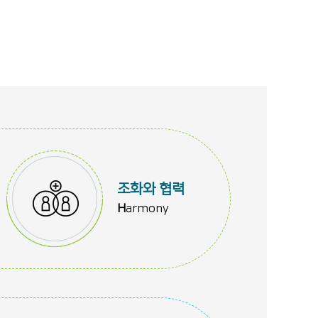
조화와 협력
H
armony