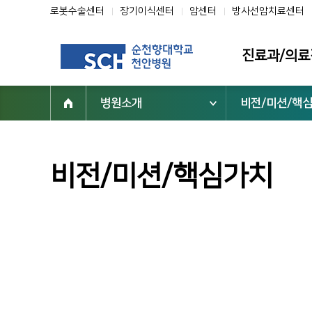
로봇수술센터
장기이식센터
암센터
방사선암치료센터
진료과/의료
병원소개
비전/미션/핵
진료과
의료진
클리닉
비전/미션/핵심가치
전문센터
진료협력센터
부설기관/연구
진료지원부서
닥터초대석
순천향을 빛낸