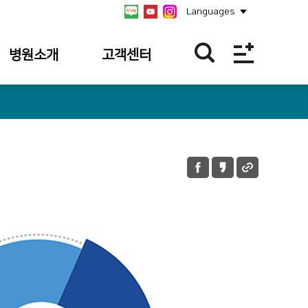
Languages
병원소개
고객센터
병원개요
불편/건의접수
연혁
칭찬합니다
비전/미션/
불편/건의
핵심가치
접수내역
안전보건경영방침
칭찬사연 내역
병원장 인사말
병원소식
사회공헌
공식 SNS