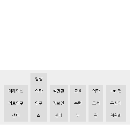
임상
미래혁신
의학
석면환
교육
의학
IRB 연
의료연구
연구
경보건
수련
도서
구심의
센터
소
센터
부
관
위원회