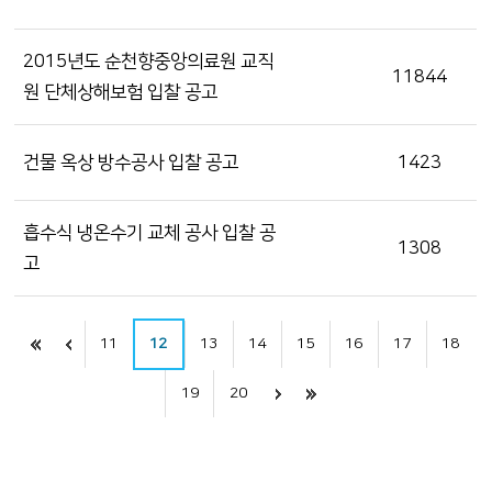
2015년도 순천향중앙의료원 교직
11844
원 단체상해보험 입찰 공고
건물 옥상 방수공사 입찰 공고
1423
흡수식 냉온수기 교체 공사 입찰 공
1308
고
11
12
13
14
15
16
17
18
19
20