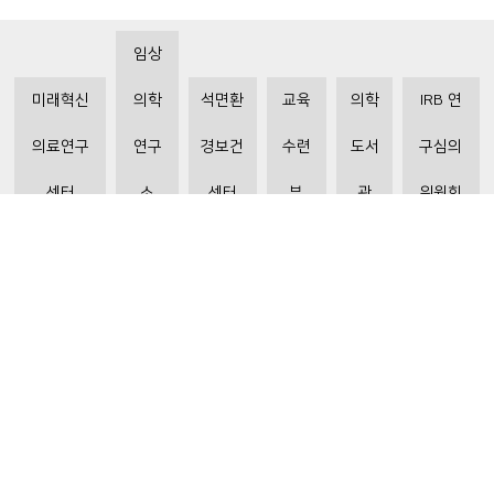
임상
미래혁신
의학
석면환
교육
의학
IRB 연
의료연구
연구
경보건
수련
도서
구심의
센터
소
센터
부
관
위원회
비급여수가조회
환자 권리와 의무
개인정보처리방침
이메일 무단수집거부