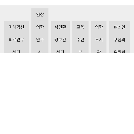
임상
미래혁신
의학
석면환
교육
의학
IRB 연
의료연구
연구
경보건
수련
도서
구심의
센터
소
센터
부
관
위원회
비급여수가조회
환자 권리와 의무
개인정보처리방침
이메일 무단수집거부