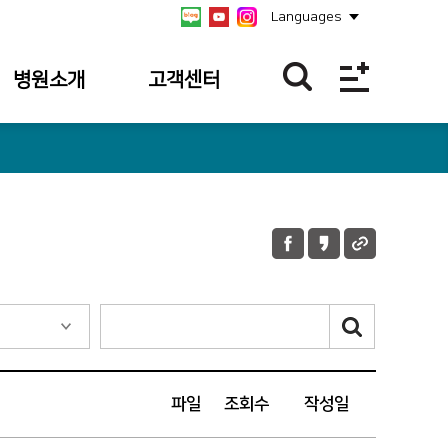
Languages
병원소개
고객센터
병원개요
불편/건의접수
연혁
칭찬합니다
비전/미션/
불편/건의
핵심가치
접수내역
안전보건경영방침
칭찬사연 내역
병원장 인사말
병원소식
사회공헌
파일
조회수
작성일
공식 SNS