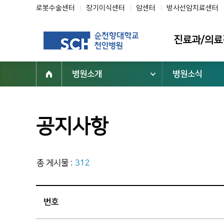
로봇수술센터
장기이식센터
암센터
방사선암치료센터
진료과/의료
병원소개
병원소식
진료과
의료진
클리닉
공지사항
전문센터
진료협력센터
총 게시물 :
312
부설기관/연구
진료지원부서
번호
닥터초대석
순천향을 빛낸