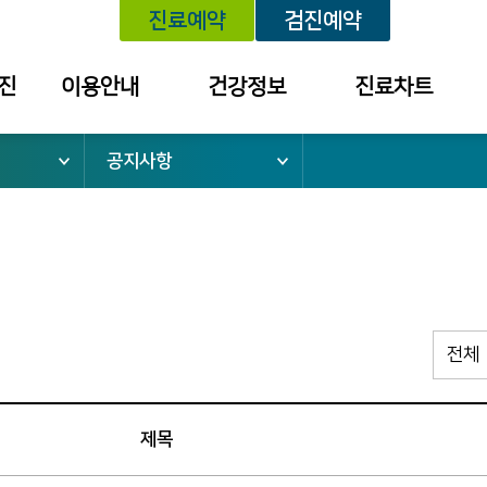
진료예약
검진예약
진
이용안내
건강정보
진료차트
공지사항
위치안내
건강정보
예약내역
외래진료안내
학술대회 /
진료내역
건강강좌 안내
건강검진안내
외래약 처방내역
입퇴원안내
검진 결과 내역
응급진료안내
소
건강보험안내
병문안안내
제목
증명서 발급
안내