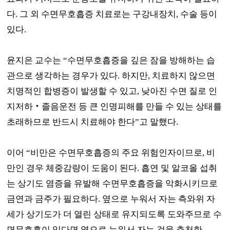
다
.
그 외 수면무호흡증 치료로는 구강내장치
,
수술 등이
있다
.
윤지은 교수는
“
수면무호흡증을 깊은 잠을 방해하는 습
관으로 생각하는 경우가 있다
.
하지만
,
치료하지 않으면
치명적인 합병증이 발생할 수 있고
,
낮아진 수면 질로 인
지저하
‧
졸음운전 등 큰 인명피해를 만들 수 있는 상태를
초래하므로 반드시 치료해야 한다
”
고 말했다
.
이어
“
비만은 수면무호흡증의 주요 위험인자이므로
,
비
만인 경우 체중감량이 도움이 된다
.
흡연 및 알코올 섭취
는 상기도 염증을 유발해 수면무호흡증을 악화시키므로
금연과 금주가 필요하다
.
옆으로 누워서 자는 측와위 자
세가 상기도가 더 열린 상태로 유지되도록 도와주므로 수
면무호흡이 있다면 옆으로 누워서 자는 것을 추천한