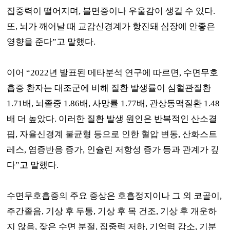
집중력이 떨어지며
,
불면증이나 우울감이 생길 수 있다
.
또
,
뇌가 깨어날 때 교감신경계가 항진돼 심장에 안좋은
영향을 준다
”
고 말했다
.
이어
“2022
년 발표된 메타분석 연구에 따르면
,
수면무호
흡증 환자는 대조군에 비해 질환 발생률이 심혈관질환
1.71
배
,
뇌졸중
1.86
배
,
사망률
1.77
배
,
관상동맥질환
1.48
배 더 높았다
.
이러한 질환 발생 원인은 반복적인 산소결
핍
,
자율신경계 불균형 등으로 인한 혈압 변동
,
산화스트
레스
,
염증반응 증가
,
인슐린 저항성 증가 등과 관계가 깊
다
”
고 말했다
.
수면무호흡증의 주요 증상은 호흡정지이나 그 외 코골이
,
주간졸음
,
기상 후 두통
,
기상 후 목 건조
,
기상 후 개운하
지 않음
,
잦은 수면 분절
,
집중력 저하
,
기억력 감소
,
기분