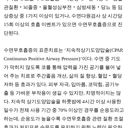
관질환
‧
뇌졸중
‧
울혈성심부전
‧
심방세동
‧
당뇨 등 임
상증상 중
1
가지 이상이 있거나
,
수면다원검사 상 시간당
15
회 이상의 호흡 이벤트가 있으면 수면무호흡증으로 진
단된다
.
수면무호흡증의 표준치료는
‘
지속적상기도양압술
(CPAP,
Continuous Positive Airway Pressure)’
이다
.
수면 중 기도
가 막히지 않도록 코를 통해 압력을 가진 공기를 불어 넣
어 주는 치료로 주간졸음 개선
,
삶의 질 향상
,
혈압
‧
혈당
저하 등 효과가 있다
.
피부 자극
,
입마름
,
코막힘
,
공기누
출 등 가벼운 부작용이 생길 수 있지만
,
치명적이지는 않
다
.
지속적 상기도양압술을 하룻밤에
4
시간 이상 사용한
일수가 전체 사용 기간 중
70%
이상인 경우를 순응도라고
하는데
,
순응도가 높을수록 수면무호흡증 관련 질환 조절
효과가 커지므로 순응도를 유지하기 위한 노력이 필요하