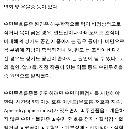
변화 및 우울증 등이 있다
.
수면무호흡증 원인은 해부학적으로 턱이 비정상적으로
작거나 목이 굵은 경우
,
편도선이나 아데노이드 조직이
비대해져 상기도 공간이 좁아지는 경우 등이다
.
비만으로
목 부위에 지방이 축적되거나 혀
,
편도 등 조직이 비대해
진 경우도 상기도 공간이 좁아지는 원인이 될 수 있다
.
그
외 흡연
,
알코올
,
진정 작용이 있는 약물 등도 수면무호흡
증 원인으로 알려졌다
.
수면무호흡증을 진단하려면 수면다원검사를 시행해야
한다
.
시간당
5
회 이상 호흡 이벤트
(
무호흡
-
저호흡 지수
,
Apnea-hypopnea index)
가 있으면서
▲
주간졸음
‧
개운하
지 않은 수면
‧
불면증
▲
수면 중 호흡 정지
‧
질식감
‧
헐
떡거림
▲
코골이
▲
고혈압
‧
기분장애
‧
인지장애
‧
심혈