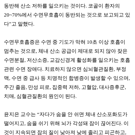
동반해 산소 저하를 일으키는 것이다
.
코골이 환자의
20~70%
에서 수면무호흡이 동반되는 것으로 보고되고 있
다
”
고 말했다
.
수면무호흡증은 수면 중 기도가 막혀
10
초 이상 호흡이
멈추는 것으로
,
체내 산소 공급이 제대로 되지 않아 잦은
수면분절
,
저산소증
,
교감신경계 활성화를 일으키는 호흡
관련 수면 장애다
.
치료하지 않으면 심뇌혈관질환
,
부정
맥
,
수면 중 급사 등 치명적인 합병증이 발생할 수 있으며
,
주간 졸음
,
만성 피로
,
집중력 저하
,
고혈압
,
대사증후군
,
치매
,
심혈관질환의 원인이 된다
.
윤지은 교수는
“
자다가 숨을 안 쉬면 체내 산소포화도가
떨어지고
,
숨을 쉬기 위해 뇌가 각성돼 잠이 끊어진다
.
이
것이 지속되면 잠의 질이 낮아져 낮에 졸리고 피곤하고
,