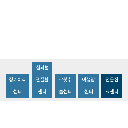
심뇌혈
장기이식
관질환
로봇수
여성암
전문진
센터
센터
술센터
센터
료센터
비급여수가조회
환자 권리와 의무
개인정보처리방침
이메일 무단수집거부