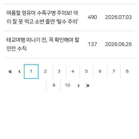
여름철 영유아 수족구병 주의보! 아
490
2026.07.03
이 잘 못 먹고 소변 줄면 ‘탈수 주의’
태교여행 떠나기 전, 꼭 확인해야 할
137
2026.06.26
안전 수칙
1
2
3
4
5
6
7
8
9
10