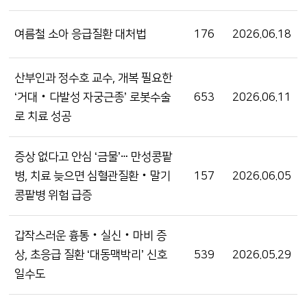
여름철 소아 응급질환 대처법
176
2026.06.18
산부인과 정수호 교수, 개복 필요한
‘거대‧다발성 자궁근종’ 로봇수술
653
2026.06.11
로 치료 성공
증상 없다고 안심 ‘금물’ⵈ 만성콩팥
병, 치료 늦으면 심혈관질환‧말기
157
2026.06.05
콩팥병 위험 급증
갑작스러운 흉통‧실신‧마비 증
상, 초응급 질환 ‘대동맥박리’ 신호
539
2026.05.29
일수도