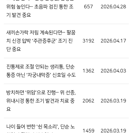
위험 높인다ⵈ 초음파 검진 통한 조
657
2026.04.28
기 발견 중요
새끼손가락 저림 계속된다면ⵈ 팔꿈
치 신경 압박 ‘주관증후군’ 조기 진
3192
2026.04.17
단 중요
진통제로 조절 안되는 생리통, 단순
1362
2026.04.03
통증 아닌 ‘자궁내막증’ 신호일 수도
방치하면 ‘위암’으로 진행ⵈ 위 선종,
위내시경 통한 조기 발견과 치료 중
2062
2026.03.19
요
나이 들어 변한 ‘쉰 목소리’, 단순 노
1459
2026.03.19