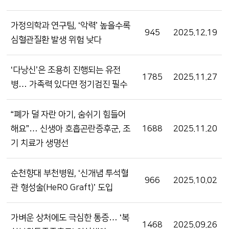
가정의학과 연구팀, ‘악력’ 높을수록
945
2025.12.19
심혈관질환 발생 위험 낮다
‘다낭신’은 조용히 진행되는 유전
1785
2025.11.27
병… 가족력 있다면 정기검진 필수
“폐가 덜 자란 아기, 숨쉬기 힘들어
해요”… 신생아 호흡곤란증후군, 조
1688
2025.11.20
기 치료가 생명선
순천향대 부천병원, ‘신개념 투석혈
966
2025.10.02
관 형성술(HeRO Graft)’ 도입
가벼운 상처에도 극심한 통증… ‘복
1468
2025.09.26