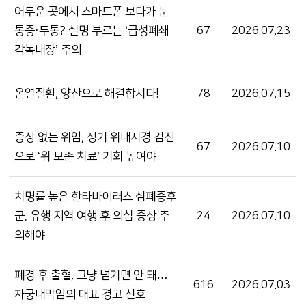
어두운 곳에서 스마트폰 보다가 눈
통증·두통? 실명 부르는 ‘급성폐쇄
67
2026.07.23
각녹내장’ 주의
온열질환, 양산으로 해결합시다!
78
2026.07.15
증상 없는 위암, 정기 위내시경 검진
67
2026.07.10
으로 ‘위 보존 치료’ 기회 높여야
치명률 높은 한타바이러스 심폐증후
군, 유행 지역 여행 후 의심 증상 주
24
2026.07.10
의해야
폐경 후 출혈, 그냥 넘기면 안 돼…
616
2026.07.03
자궁내막암의 대표 경고 신호