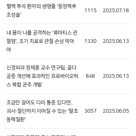
혈액 투석 환자의 생명줄 ‘동정맥루
1115
2025.07.18
조성술’
내 몸이 나를 공격하는 ‘류마티스 관
절염’, 조기 치료로 관절 손상 막아
1330
2025.06.13
야
신경외과 정제훈 교수 연구팀, 골다
공증 개선에 효과적인 프로바이오틱
848
2025.06.13
스 복합 균주 개발
조금만 걸어도 다리 통증 있다면...
괴사·절단까지 이어질 수 있는 ‘말초
3057
2025.06.05
동맥질환’