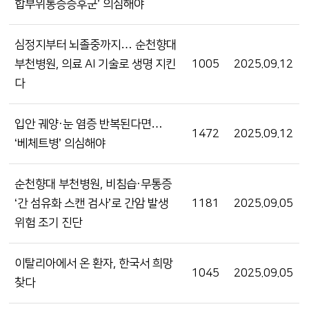
합부위통증증후군’ 의심해야
심정지부터 뇌졸중까지… 순천향대
부천병원, 의료 AI 기술로 생명 지킨
1005
2025.09.12
다
입안 궤양·눈 염증 반복된다면…
1472
2025.09.12
‘베체트병’ 의심해야
순천향대 부천병원, 비침습·무통증
‘간 섬유화 스캔 검사’로 간암 발생
1181
2025.09.05
위험 조기 진단
이탈리아에서 온 환자, 한국서 희망
1045
2025.09.05
찾다