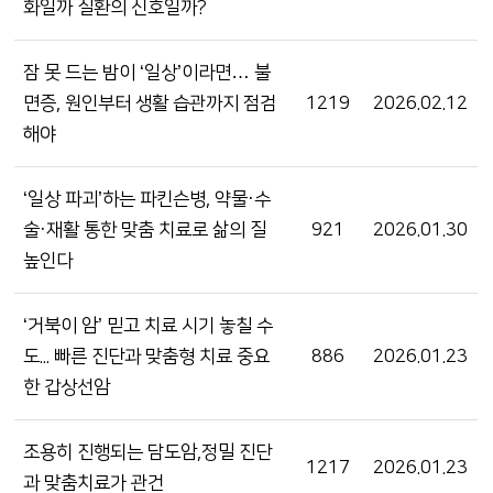
화일까 질환의 신호일까?
잠 못 드는 밤이 ‘일상’이라면… 불
면증, 원인부터 생활 습관까지 점검
1219
2026.02.12
해야
‘일상 파괴’하는 파킨슨병, 약물·수
술·재활 통한 맞춤 치료로 삶의 질
921
2026.01.30
높인다
‘거북이 암’ 믿고 치료 시기 놓칠 수
도... 빠른 진단과 맞춤형 치료 중요
886
2026.01.23
한 갑상선암
조용히 진행되는 담도암,정밀 진단
1217
2026.01.23
과 맞춤치료가 관건