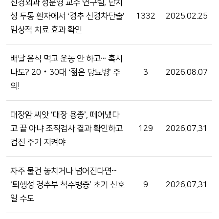
신경외과 정문영 교수 연구팀, 난치
성 두통 환자에서 ‘경추 신경차단술’
1332
2025.02.25
임상적 치료 효과 확인
배달 음식 먹고 운동 안 하고ⵈ 혹시
나도? 20‧30대 ‘젊은 당뇨병’ 주
3
2026.08.07
의!
대장암 씨앗 ‘대장 용종’, 떼어냈다
고 끝 아냐 조직검사 결과 확인하고
129
2026.07.31
검진 주기 지켜야
자주 물건 놓치거나 넘어진다면ⵈ
‘퇴행성 경추부 척수병증’ 초기 신호
9
2026.07.31
일 수도