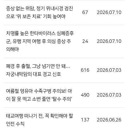
증상 없는 위암, 정기 위내시경 검진
67
2026.07.10
으로 ‘위 보존 치료’ 기회 높여야
치명률 높은 한타바이러스 심폐증후
군, 유행 지역 여행 후 의심 증상 주
24
2026.07.10
의해야
폐경 후 출혈, 그냥 넘기면 안 돼…
616
2026.07.03
자궁내막암의 대표 경고 신호
여름철 영유아 수족구병 주의보! 아
490
2026.07.03
이 잘 못 먹고 소변 줄면 ‘탈수 주의’
태교여행 떠나기 전, 꼭 확인해야 할
137
2026.06.26
안전 수칙