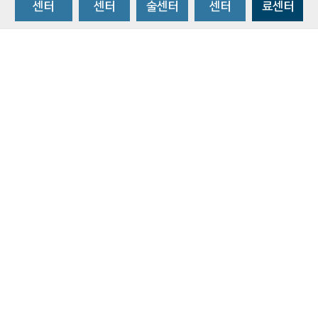
센터
센터
술센터
센터
료센터
비급여수가조회
환자 권리와 의무
개인정보처리방침
이메일 무단수집거부
주소 : 14584 경기도 부천시 조마루로 170
ⓒ 2019 BY SOONCHUNHYANG UNIVERSITY HOSPITAL. ALL RIGHTS
RESERVED.