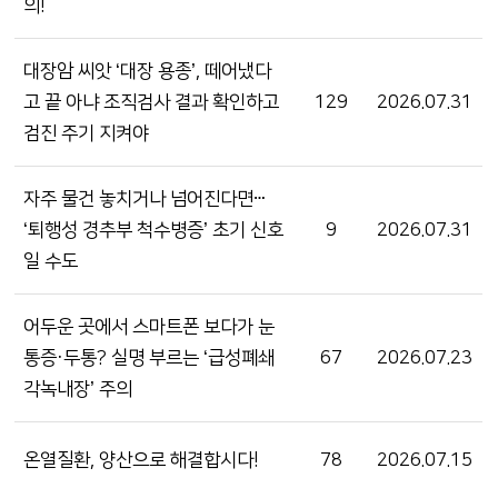
의!
대장암 씨앗 ‘대장 용종’, 떼어냈다
고 끝 아냐 조직검사 결과 확인하고
129
2026.07.31
검진 주기 지켜야
자주 물건 놓치거나 넘어진다면ⵈ
‘퇴행성 경추부 척수병증’ 초기 신호
9
2026.07.31
일 수도
어두운 곳에서 스마트폰 보다가 눈
통증·두통? 실명 부르는 ‘급성폐쇄
67
2026.07.23
각녹내장’ 주의
온열질환, 양산으로 해결합시다!
78
2026.07.15