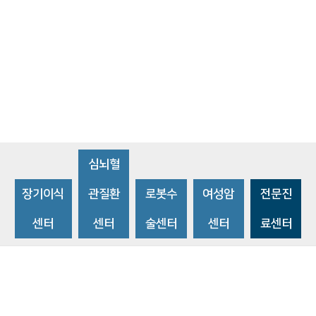
심뇌혈
장기이식
관질환
로봇수
여성암
전문진
센터
센터
술센터
센터
료센터
비급여수가조회
환자 권리와 의무
개인정보처리방침
이메일 무단수집거부