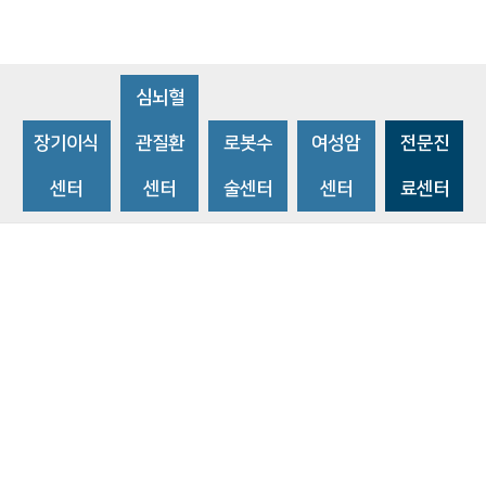
심뇌혈
장기이식
관질환
로봇수
여성암
전문진
센터
센터
술센터
센터
료센터
비급여수가조회
환자 권리와 의무
개인정보처리방침
이메일 무단수집거부