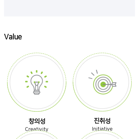
Value
진취성
창의성
Initiative
Creativity