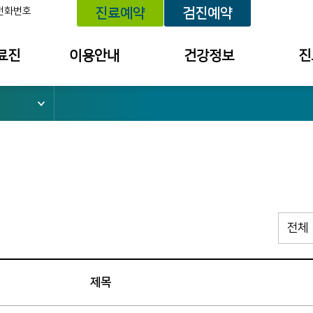
전화번호
진료예약
검진예약
료진
이용안내
건강정보
진
위치 안내
건강정보
예약내
외래진료 안내
건강상담
진료 내
건강검진 안내
세미나/강좌안내
투약 내
입퇴원 안내
의료원보
검사결
소
응급진료 안내
검진 결
채혈실 이용안내
건강상담
병문안 안내
칭찬사연
제목
간호간병통합서비스
불편/건
수납창구 안내