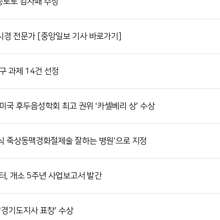
 공로로 감사패 수상
시경 전문가 [중앙일보 기사 바로가기]
구 과제 14건 선정
미국 후두음성학회 최고 권위 ‘카셀베리 상’ 수상
식 죽상동맥경화절제술 잘하는 병원’으로 지정
, 개소 5주년 사업보고서 발간
‘경기도지사 표창’ 수상