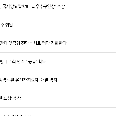
 국제당뇨발학회 ‘최우수구연상’ 수상
서류발급 안내
전화번호 안내
장례식장 안내
수 취임
모바일 앱
 환자 맞춤형 진단‧치료 역량 강화한다
가 ‘4회 연속 1등급’ 획득
 망막질환 유전자치료제‘ 개발 박차
 표창’ 수상