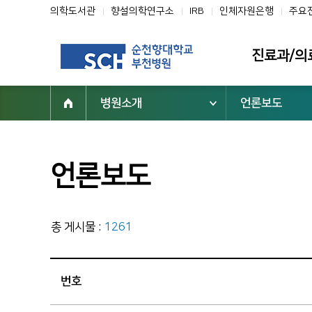
의학도서관
향설의학연구소
IRB
인체자원은행
주요
진료과/의
병원소개
언론보도
진료과
의료진
클리닉
언론보도
전문진료센터
부설기관/연구
총 게시물 :
1261
일반검진센터
진료협력센터
번호
건강증진센터
진료지원부서