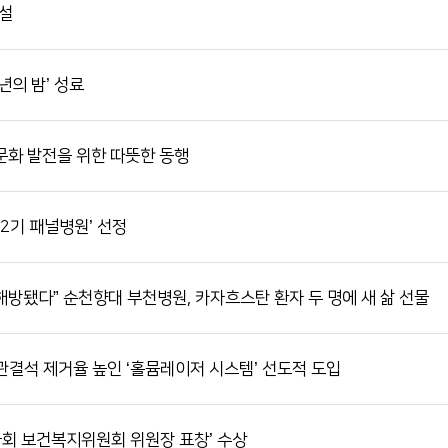
신설
년의 밤’ 성료
화 발전을 위한 따뜻한 동행
2기 패널병원’ 선정
해방됐다” 순천향대 부천병원, 카자흐스탄 환자 두 명에 새 삶 선물
결석 제거율 높인 ‘홀뮴레이저 시스템’ 선도적 도입
국회 보건복지위원회 위원장 표창’ 수상