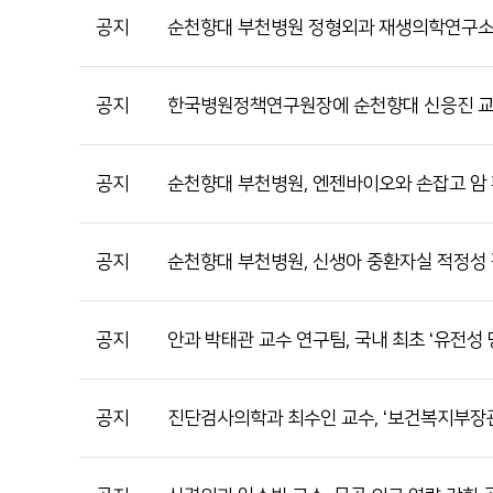
순천향대학교 부속 부천병원
공지
순천향대 부천병원 정형외과 재생의학연구소,
의학도서관
1899-5700
공지
한국병원정책연구원장에 순천향대 신응진 교
공지
순천향대 부천병원, 엔젠바이오와 손잡고 암
공지
순천향대 부천병원, 신생아 중환자실 적정성 평
공지
안과 박태관 교수 연구팀, 국내 최초 ‘유전성
공지
진단검사의학과 최수인 교수, ‘보건복지부장관