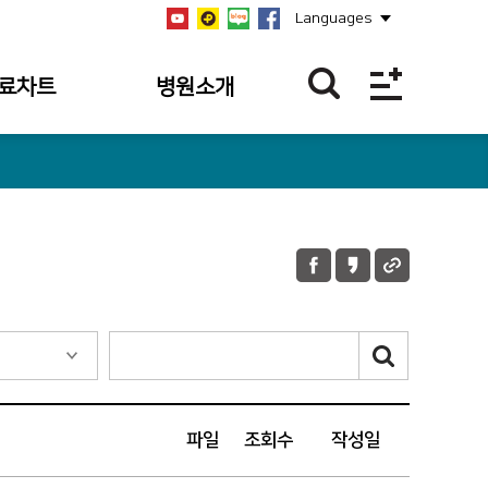
Languages
료차트
병원소개
역
병원개요
역
설립자
역
연혁
과조회
비전/미션/핵심가치
과 내역
안전보건경영방침
 내역조회
병원장 인사말
 내역
사회공헌
파일
조회수
작성일
의 접수 내역
공지사항
언론보도