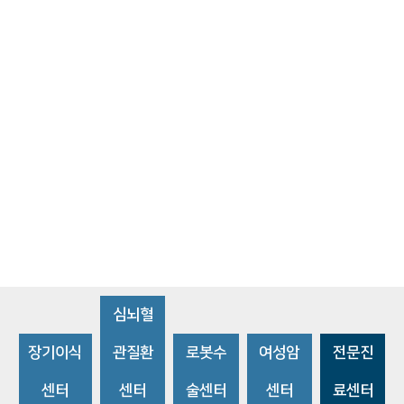
심뇌혈
장기이식
관질환
로봇수
여성암
전문진
센터
센터
술센터
센터
료센터