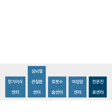
심뇌혈
장기이식
관질환
로봇수
여성암
전문진
센터
센터
술센터
센터
료센터
비급여수가조회
환자 권리와 의무
개인정보처리방침
이메일 무단수집거부