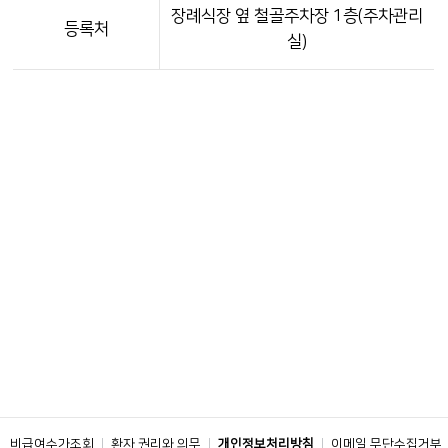
장례식장 옆 철골주차장 1층(주차관리
등록처
실)
비급여수가조회
환자 권리와 의무
개인정보처리방침
이메일 무단수집거부