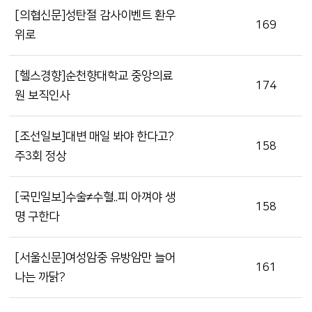
[의협신문]성탄절 감사이벤트 환우
169
위로
[헬스경향]순천향대학교 중앙의료
174
원 보직인사
[조선일보]대변 매일 봐야 한다고?
158
주3회 정상
[국민일보]수술≠수혈..피 아껴야 생
158
명 구한다
[서울신문]여성암중 유방암만 늘어
161
나는 까닭?