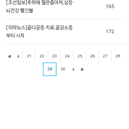
[조선일보]추위에 혈관좁아져,심장·
165
뇌건강 빨간불
[의약뉴스]골다공증 치료,골감소증
172
부터 시작
21
22
23
24
25
26
27
28
29
30