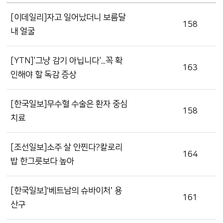
[이데일리]자고 일어났더니 보름달
158
내 얼굴
[YTN]'그냥 감기 아닙니다'...꼭 확
163
인해야 할 독감 증상
[한국일보]무수혈 수술은 환자 중심
158
치료
[조선일보]소주 살 안찐다?칼로리
164
밥 한그릇보다 높아
[한국일보]‘베트남의 슈바이처’ 용
161
산구