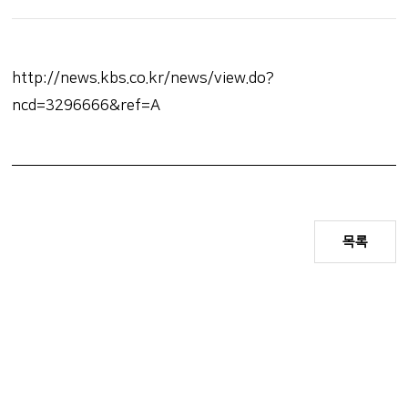
http://news.kbs.co.kr/news/view.do?
ncd=3296666&ref=A
목록