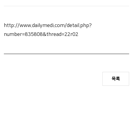
http://www.dailymedi.com/detail.php?
number=835808&thread=22r02
목록