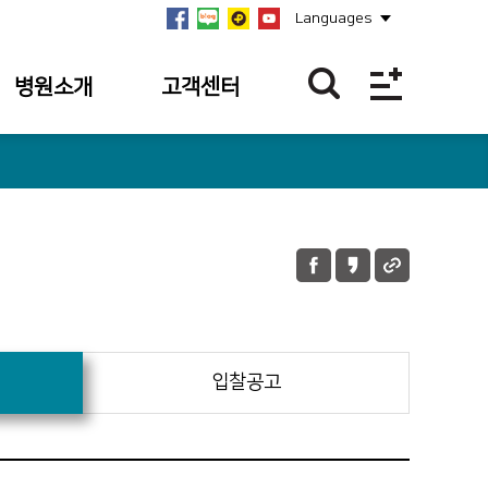
Languages
병원소개
고객센터
병원개요
이달의 BEST
친절직원
연혁
칭찬합니다.
미션·비전·
핵심가치
칭찬사연 접수
내역
안전보건경영방침
불편/건의접수
병원장 인사말
불편/건의 접수
입찰공고
사회공헌
내역
병원소식
이달의 의료진