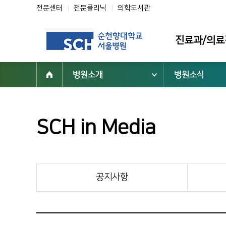
전문센터
전문클리닉
의학도서관
진료과/의료
병원소개
병원소식
진료과
의료진
전문클리닉
SCH in Media
전문센터
진료 지원부서
공지사항
순천향대학교 부속 서울병원
02-709-9000