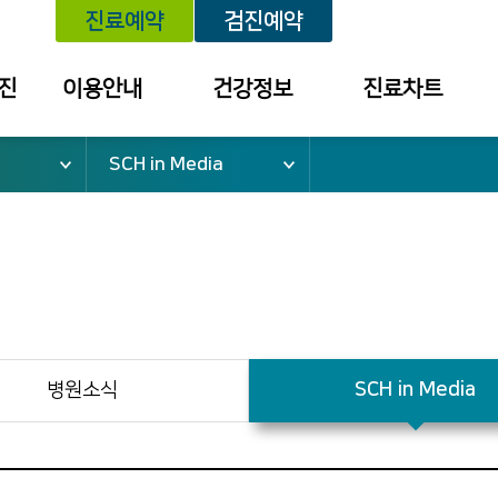
진료예약
검진예약
진
이용안내
건강정보
진료차트
SCH in Media
위치안내
건강정보
예약내역
외래진료 안내
세미나/강좌
진료내역
건강검진 안내
예방접종
투약 내역
입퇴원 안내
질환별 안내장
검사결과조회
응급진료 안내
검진결과
건강보험 안내
병원소식
SCH in Media
병문안 안내
증명서 발급
안내