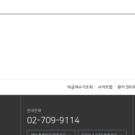
비급여수가조회
사이트맵
환자 권리
안내전화
02-709-9114