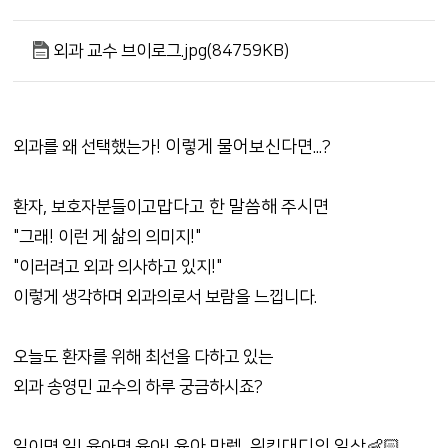
외과 교수 브이로그.jpg(84759KB)
이렇게 물어보신다면...?
외과를 왜 선택했는가!
고맙다고 한 말씀해 주시면
환자, 보호자분들이
"그래! 이런 게 삶의 의미지!"
"이러려고 외과 의사하고 있지!"
이렇게 생각하며 외과의로서 보람을 느낍니다.
오늘도 환자를 위해 최선을 다하고 있는
외과 송영민 교수의 하루 궁금하시죠?
육아 만렙, 워킹대디의 일상👶🏻
일이면 일! 육아면 육아!