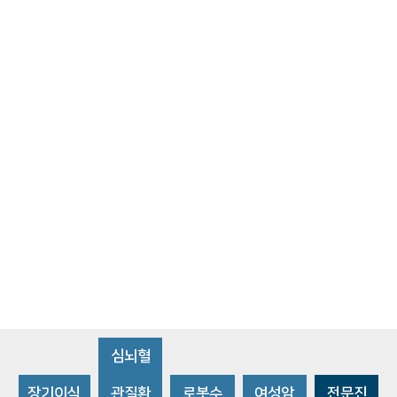
심뇌혈
장기이식
관질환
로봇수
여성암
전문진