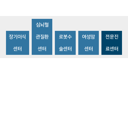
심뇌혈
장기이식
관질환
로봇수
여성암
전문진
센터
센터
술센터
센터
료센터
비급여수가조회
환자 권리와 의무
개인정보처리방침
이메일 무단수집거부