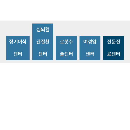
심뇌혈
장기이식
관질환
로봇수
여성암
전문진
센터
센터
술센터
센터
료센터
비급여수가조회
환자 권리와 의무
개인정보처리방침
이메일 무단수집거부