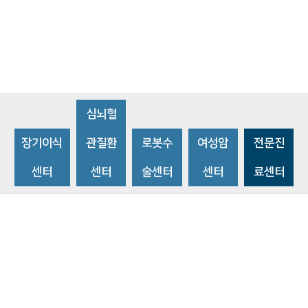
심뇌혈
장기이식
관질환
로봇수
여성암
전문진
센터
센터
술센터
센터
료센터
비급여수가조회
환자 권리와 의무
개인정보처리방침
이메일 무단수집거부