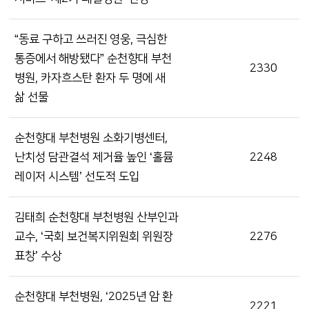
“동료 구하고 쓰러진 영웅, 극심한
통증에서 해방됐다” 순천향대 부천
2330
병원, 카자흐스탄 환자 두 명에 새
삶 선물
순천향대 부천병원 소화기병센터,
난치성 담관결석 제거율 높인 ‘홀뮴
2248
레이저 시스템’ 선도적 도입
김태희 순천향대 부천병원 산부인과
교수, ‘국회 보건복지위원회 위원장
2276
표창’ 수상
순천향대 부천병원, ‘2025년 암 환
2221