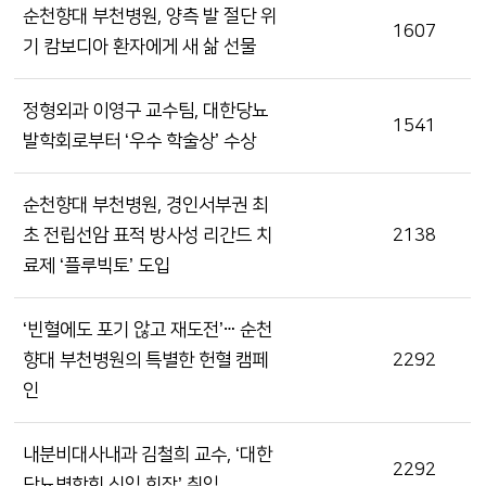
순천향대 부천병원, 양측 발 절단 위
1607
기 캄보디아 환자에게 새 삶 선물
정형외과 이영구 교수팀, 대한당뇨
1541
발학회로부터 ‘우수 학술상’ 수상
순천향대 부천병원, 경인서부권 최
초 전립선암 표적 방사성 리간드 치
2138
료제 ‘플루빅토’ 도입
‘빈혈에도 포기 않고 재도전’ⵈ 순천
향대 부천병원의 특별한 헌혈 캠페
2292
인
내분비대사내과 김철희 교수, ‘대한
2292
당뇨병학회 신임 회장’ 취임