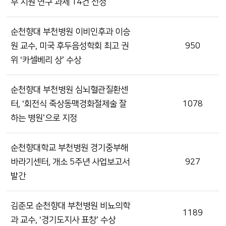
부 지원 연구 과제 14건 선정
순천향대 부천병원 이비인후과 이승
원 교수, 미국 후두음성학회 최고 권
950
위 ‘카셀베리 상’ 수상
순천향대 부천병원 심뇌혈관질환센
터, ‘회전식 죽상동맥경화절제술 잘
1078
하는 병원’으로 지정
순천향대학교 부천병원 경기중부해
바라기센터, 개소 5주년 사업보고서
927
발간
김준모 순천향대 부천병원 비뇨의학
1189
과 교수, ‘경기도지사 표창’ 수상