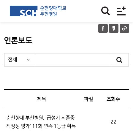
언론보도
제목
파일
조회수
순천향대 부천병원, ‘급성기 뇌졸중
22
적정성 평가’ 11회 연속 1등급 획득