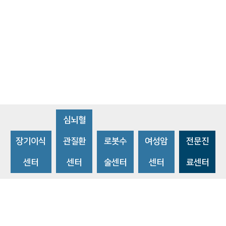
심뇌혈
장기이식
관질환
로봇수
여성암
전문진
센터
센터
술센터
센터
료센터
비급여수가조회
환자 권리와 의무
개인정보처리방침
이메일 무단수집거부