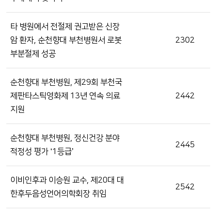
타 병원에서 전절제 권고받은 신장
암 환자, 순천향대 부천병원서 로봇
2302
부분절제 성공
순천향대 부천병원, 제29회 부천국
제판타스틱영화제 13년 연속 의료
2442
지원
순천향대 부천병원, 정신건강 분야
2445
적정성 평가 ‘1등급’
이비인후과 이승원 교수, 제20대 대
2542
한후두음성언어의학회장 취임