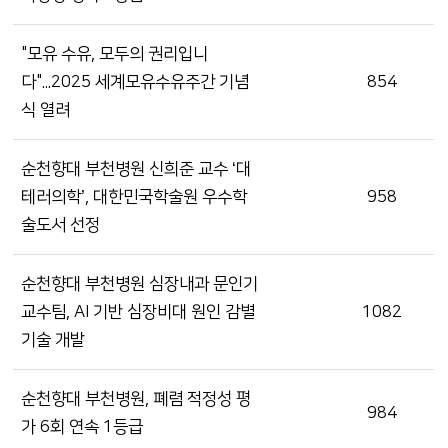
"모유 수유, 모두의 권리입니
다"...2025 세계모유수유주간 기념
854
식 열려
순천향대 부천병원 신희준 교수 ‘대
테러의학’, 대한민국학술원 우수학
958
술도서 선정
순천향대 부천병원 심장내과 문인기
교수팀, AI 기반 심장비대 원인 감별
1082
기술 개발
순천향대 부천병원, 폐렴 적정성 평
984
가 6회 연속 1등급