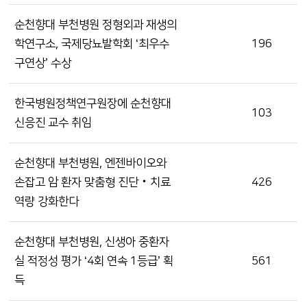
순천향대 부천병원 정형외과 재생의
학연구소, 국제당뇨발학회 ‘최우수
196
구연상’ 수상
한국병원정책연구원장에 순천향대
103
신응진 교수 취임
순천향대 부천병원, 엔젠바이오와
손잡고 암 환자 맞춤형 진단‧치료
426
역량 강화한다
순천향대 부천병원, 신생아 중환자
실 적정성 평가 ‘4회 연속 1등급’ 획
561
득