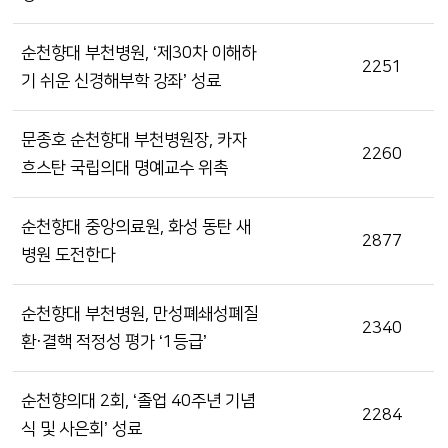
순천향대 부천병원, ‘제30차 이해하
2251
기 쉬운 신경해부학 강좌’ 성료
문종호 순천향대 부천병원장, 카자
2260
흐스탄 국립의대 명예교수 위촉
순천향대 중앙의료원, 화성 동탄 새
2877
병원 도전한다
순천향대 부천병원, 만성폐쇄성폐질
2340
환·결핵 적정성 평가 ‘1등급’
순천향의대 2회, ‘졸업 40주년 기념
2284
식 및 사은회’ 성료