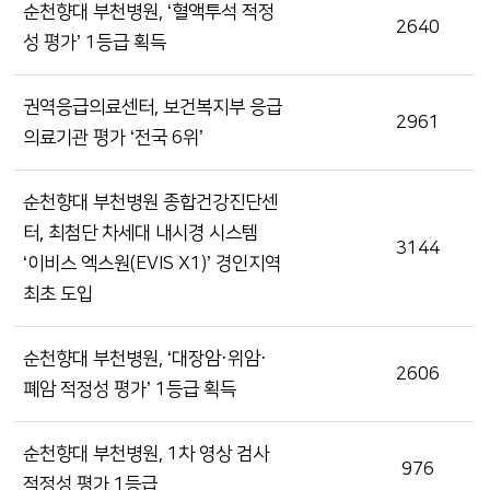
순천향대 부천병원, ‘혈액투석 적정
2640
성 평가’ 1등급 획득
권역응급의료센터, 보건복지부 응급
2961
의료기관 평가 ‘전국 6위’
순천향대 부천병원 종합건강진단센
터, 최첨단 차세대 내시경 시스템
3144
‘이비스 엑스원(EVIS X1)’ 경인지역
최초 도입
순천향대 부천병원, ‘대장암·위암·
2606
폐암 적정성 평가’ 1등급 획득
순천향대 부천병원, 1차 영상 검사
976
적정성 평가 1등급