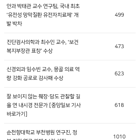
안과 박태관 교수 연구팀, 국내 최초
‘유전성 망막질환 유전자치료제‘ 개
499
발 박차
진단검사의학과 최수인 교수, ‘보건
473
복지부장관 표창’ 수상
신경외과 임수빈 교수, 몽골 의료 역
623
량 강화 공로로 감사패 수상
잘 보이지 않는 췌장·담도 관찰할 길
을 연 내시경 전문가 [중앙일보 기사
618
바로가기]
순천향대학교 부천병원 연구진, 정
1010