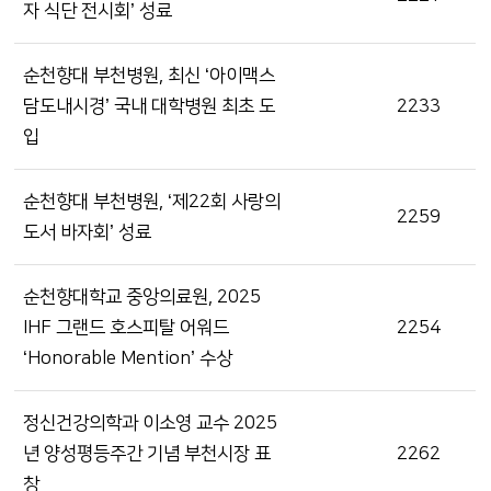
자 식단 전시회’ 성료
순천향대 부천병원, 최신 ‘아이맥스
담도내시경’ 국내 대학병원 최초 도
2233
입
순천향대 부천병원, ‘제22회 사랑의
2259
도서 바자회’ 성료
순천향대학교 중앙의료원, 2025
IHF 그랜드 호스피탈 어워드
2254
‘Honorable Mention’ 수상
정신건강의학과 이소영 교수 2025
년 양성평등주간 기념 부천시장 표
2262
창