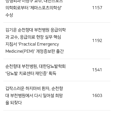
정형외과 이영구 교수, 대한스포츠
의학회로부터 ‘제마스포츠의학상’
1157
수상
김기운 순천향대 부천병원 응급의학
과 교수, 응급의료 현장 실무 핵심
1192
지침서 ‘Practical Emergency
Medicine(PEM)’ 개정증보판 출간
순천향대 부천병원, 대한당뇨발학회
1541
‘당뇨발 치료센터 재인증’ 획득
갑작스러운 하지마비 환자, 순천향
대 부천병원에서 다시 일어설 희망
1603
을 되찾다