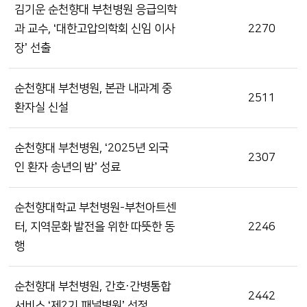
김기운 순천향대 부천병원 응급의학
과 교수, ‘대한고압의학회 신임 이사
2270
장’ 선출
순천향대 부천병원, 본관 내과계 중
2511
환자실 신설
순천향대 부천병원, ‘2025년 외국
2307
인 환자 송년의 밤’ 성료
순천향대학교 부천병원-부천아트센
터, 지역문화 발전을 위한 따뜻한 동
2246
행
순천향대 부천병원, 간호·간병통합
2442
서비스 ‘제2기 패널병원’ 선정