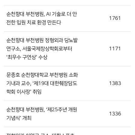
순천향대 부천병원, AI 기술로 더 안
1761
전한 입원 치료 환경 만든다
순천향대 부천병원 정형외과 당뇨발
연구소, 서울국제창상학회로부터
1171
‘최우수 구연상’ 수상
문종호 순천향대학교 부천병원 소화
기내과 교수, ‘제19대 대한췌장담도
1383
학회 이사장’ 취임
순천향대 부천병원, ‘제25주년 개원
1336
기념식’ 개최