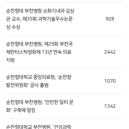
순천향대 부천병원 소화기내과 김상
균 교수, 제35회 과학기술우수논문
928
상 수상
순천향대 부천병원, 제29회 부천국
제판타스틱영화제 13년 연속 의료
2442
지원
순천향대학교 중앙의료원, ‘순천향
1070
발전위원회’ 공식 출범
순천향대 부천병원, ‘안전한 일터 문
1342
화’ 구축에 앞장
순천향대학교 부천병원, ‘건강과학