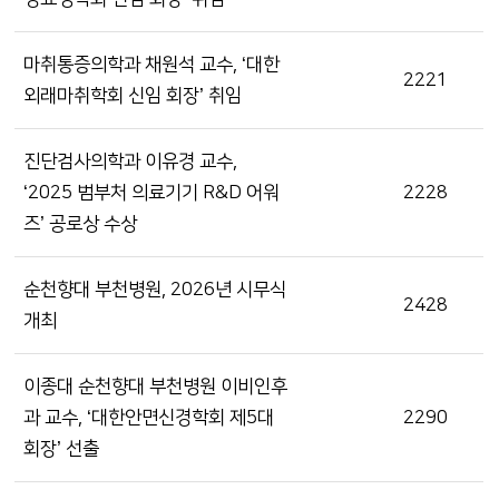
마취통증의학과 채원석 교수, ‘대한
2221
외래마취학회 신임 회장’ 취임
진단검사의학과 이유경 교수,
‘2025 범부처 의료기기 R&D 어워
2228
즈’ 공로상 수상
순천향대 부천병원, 2026년 시무식
2428
개최
이종대 순천향대 부천병원 이비인후
과 교수, ‘대한안면신경학회 제5대
2290
회장’ 선출