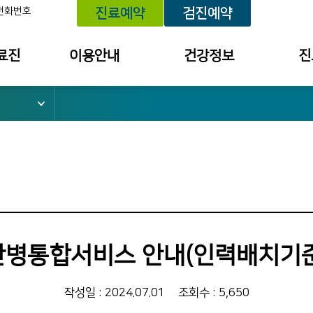
전화번호
진료예약
검진예약
료진
이용안내
건강정보
진
위치 안내
건강정보
예약내
외래진료 안내
건강상담
진료 내
건강검진 안내
세미나/강좌안내
투약 내
입퇴원 안내
의료원보
검사결
소
응급진료 안내
검진 결
채혈실 이용안내
건강상담
간병통합서비스 안내(인력배치기준
병문안 안내
칭찬사연
간호간병통합서비스
불편/건
작성일 : 2024.07.01
조회수 : 5,650
수납창구 안내