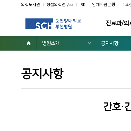
의학도서관
향설의학연구소
IRB
인체자원은행
주요
진료과/의
병원소개
공지사항
진료과
의료진
클리닉
공지사항
전문진료센터
부설기관/연구
일반검진센터
간호·
진료협력센터
건강증진센터
진료지원부서