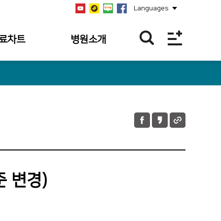
Languages
료차트
병원소개
역
병원개요
역
설립자
역
연혁
과조회
비전/미션/핵심가치
과 내역
안전보건경영방침
 내역조회
병원장 인사말
 변경)
 내역
사회공헌
의 접수 내역
공지사항
언론보도