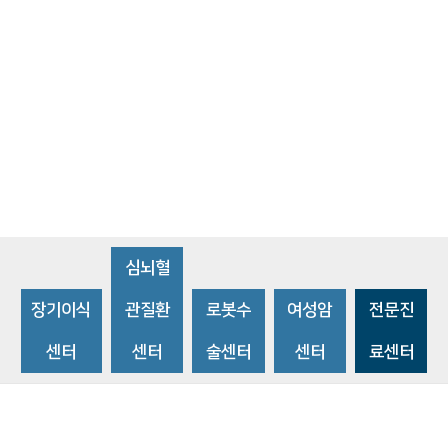
심뇌혈
장기이식
관질환
로봇수
여성암
전문진
센터
센터
술센터
센터
료센터
비급여수가조회
환자 권리와 의무
개인정보처리방침
이메일 무단수집거부