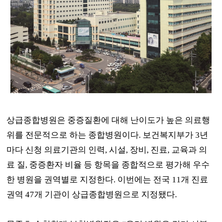
상급종합병원은 중증질환에 대해 난이도가 높은 의료행
위를 전문적으로 하는 종합병원이다
.
보건복지부가
3
년
마다 신청 의료기관의 인력
,
시설
,
장비
,
진료
,
교육과 의
료 질
,
중증환자 비율 등 항목을 종합적으로 평가해 우수
한 병원을 권역별로 지정한다
.
이번에는 전국
11
개 진료
권역
47
개 기관이 상급종합병원으로 지정됐다
.