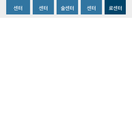
센터
센터
술센터
센터
료센터
비급여수가조회
환자 권리와 의무
개인정보처리방침
이메일 무단수집거부
주소 : 14584 경기도 부천시 조마루로 170
ⓒ 2019 BY SOONCHUNHYANG UNIVERSITY HOSPITAL. ALL RIGHTS
RESERVED.