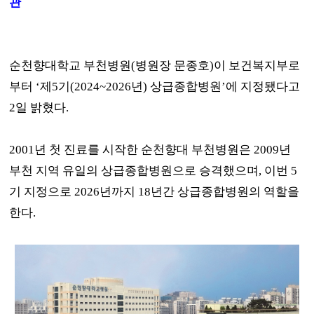
관
순천향대학교 부천병원
(
병원장 문종호
)
이 보건복지부로
부터
‘
제
5
기
(2024~2026
년
)
상급종합병원
’
에 지정됐다고
2
일 밝혔다
.
2001
년 첫 진료를 시작한 순천향대 부천병원은
2009
년
부천 지역 유일의 상급종합병원으로 승격했으며
,
이번
5
기 지정으로
2026
년까지
18
년간 상급종합병원의 역할을
한다
.