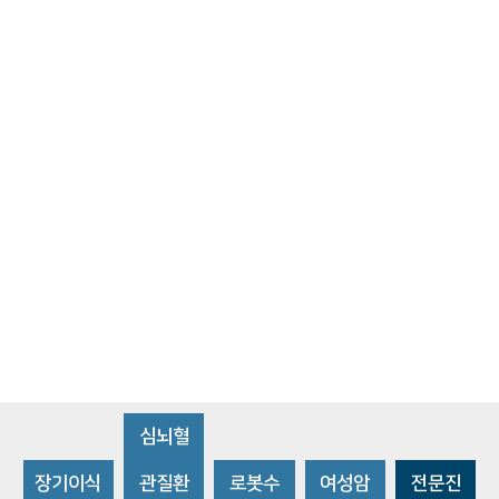
심뇌혈
장기이식
관질환
로봇수
여성암
전문진