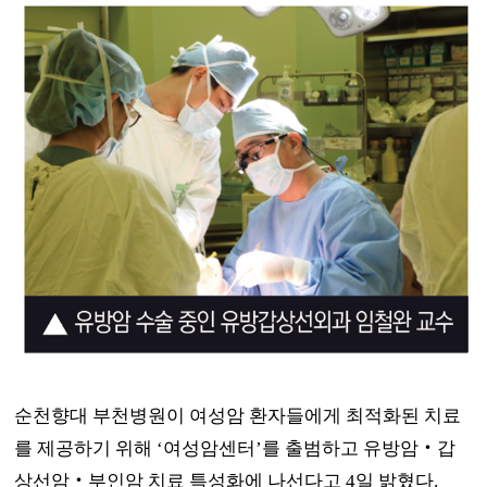
순천향대 부천병원이 여성암 환자들에게 최적화된 치료
를 제공하기 위해
‘
여성암센터
’
를 출범하고 유방암
‧
갑
상선암
‧
부인암 치료 특성화에 나선다고
4
일 밝혔다
.