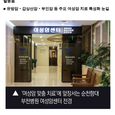
발돋움
■
유방암
‧
갑상선암
‧
부인암 등 주요 여성암 치료 특성화 눈길