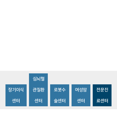
심뇌혈
장기이식
관질환
로봇수
여성암
전문진
센터
센터
술센터
센터
료센터
비급여수가조회
환자 권리와 의무
개인정보처리방침
이메일 무단수집거부