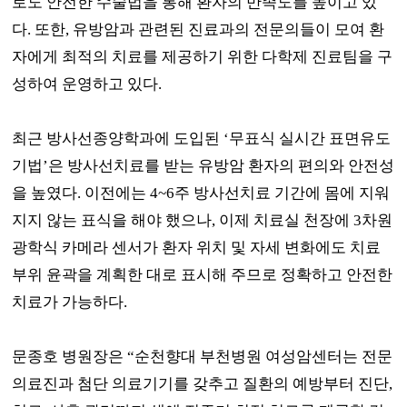
로도 안전한 수술법을 통해 환자의 만족도를 높이고 있
다
.
또한
,
유방암과 관련된 진료과의 전문의들이 모여 환
자에게 최적의 치료를 제공하기 위한 다학제 진료팀을 구
성하여 운영하고 있다
.
최근 방사선종양학과에 도입된
‘
무표식 실시간 표면유도
기법
’
은 방사선치료를 받는 유방암 환자의 편의와 안전성
을 높였다
.
이전에는
4~6
주 방사선치료 기간에 몸에 지워
지지 않는 표식을 해야 했으나
,
이제 치료실 천장에
3
차원
광학식 카메라 센서가 환자 위치 및 자세 변화에도 치료
부위 윤곽을 계획한 대로 표시해 주므로 정확하고 안전한
치료가 가능하다
.
문종호 병원장은
“
순천향대 부천병원 여성암센터는 전문
의료진과 첨단 의료기기를 갖추고 질환의 예방부터 진단
,