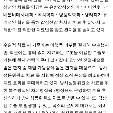
상선암 치료를 담당하는 유방갑상선외과
‧
이비인후과
‧
내분비대사내과
‧
핵의학과
‧
영상의학과
‧
병리과가 유
기적인 협진을 통해 갑상선암 환자의 치료 후 삶까지 고
려한 가장 적합한 치료법을 찾고 완치율을 높이고 있다
.
수술적 치료 시 기존에는 아랫목 피부를 절개해 수술했지
만
,
최근에는 흉터 없이 치료하는 로봇을 이용한 수술도
가능해 환자 선택의 폭이 넓어졌다
.
갑상선 전절제술을
받은 환자 중 재발 가능성이 높은 환자를 대상으로
‘
방사
성동위원소 치료
’
를 시행해 정상 조직 손상을 최소화하며
치료 효과를 극대화하고 있다
.
방사성동위원소 치료를 위
한 특수병실인 차폐병실을
3
병상으로 운영하여 수술 후
신속하게 방사성동위원소 치료를 받을 수 있다
.
또
,
갑상
선 수술 후 발생할 수 있는 목소리 문제에 대해서는 이비