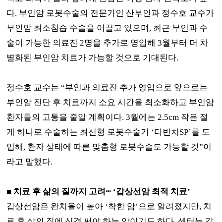
다
.
부인암 로봇수술의 전문가인 산부인과 정수호 교수가
부인암 최소침습 수술을 이끌고 있으며
,
최근 부인과 수
술이 가능한 의료진
2
명을 추가로 영입해
3
월부터 더 차
별화된 부인암 치료가 가능할 것으로 기대된다
.
정수호 교수는
“
부인과 의료진 추가 영입으로 앞으로는
부인암 진단 후 치료까지 소요 시간을 최소화하고 부인암
환자들의 고통을 줄일 계획이다
. 3
월에는
2.5cm
작은 절
개 하나로 수술하는 최신형 로봇수술기
‘
다빈치
SP’
를 도
입해
,
환자 상태에 따른 맞춤형 로봇수술도 가능할 것
”
이
라고 말했다
.
■
치료 후 삶의 질까지 고려
ⵈ
‘
갑상선암 최적 치료
’
갑상선암은 완치율이 높아
‘
착한 암
’
으로 알려졌지만
,
치
료 후 삶의 질에 신경 써야 하는 암이기도 하다
.
센터는 갑