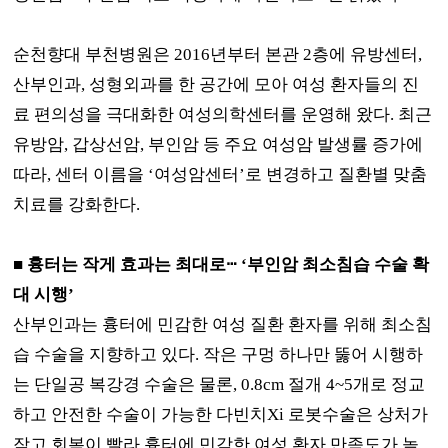
순천향대 부천병원은
2016
년부터 본관
2
층에 유방센터
,
산부인과
,
성형외과를 한 공간에 모아 여성 환자들의 진
료 편의성을 극대화한 여성의학센터를 운영해 왔다
.
최근
유방암
,
갑상선암
,
부인암 등 주요 여성암 발생률 증가에
따라
,
센터 이름을
‘
여성암센터
’
로 변경하고 질환별 맞춤
치료를 강화한다
.
■
흉터는 작게 효과는 최대로
ⵈ
‘
부인암 최소침습 수술 확
대 시행
’
산부인과는 흉터에 민감한 여성 질환 환자를 위해 최소침
습 수술을 지향하고 있다
.
작은 구멍 하나만 뚫어 시행하
는 단일공 복강경 수술은 물론
, 0.8cm
절개
4~5
개로 정교
하고 안전한 수술이 가능한 다빈치
Xi
로봇수술은 상처가
작고 회복이 빨라 흉터에 민감한 여성 환자 만족도가 높