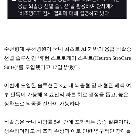
순천향대 부천병원이 국내 최초로
AI
기반의 응급 뇌졸중
선별 솔루션인
‘
휴런 스트로케어 스위트
(Heuron StroCare
Suite)’
를 도입했다고
17
일 밝혔다
.
이번에 도입한 솔루션은
3
분 내 뇌출혈 및 대혈관 폐색 여
부 판독이 가능해 의료진의 빠른 치료 결정을 돕고
,
높은
정확도로 뇌졸중 진단이 가능하다
.
뇌졸중은 국내 사망률
5
위 안에 포함되는 중증 질환이며
,
생존하더라도 뇌 조직 손상과 이로 인한 영구적인 장애를