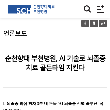
언론보도
순천향대 부천병원, AI 기술로 뇌졸중
치료 골든타임 지킨다

뇌졸중 의심 환자
3
분 내 판독
'AI
뇌졸중 선별 솔루션
'
국