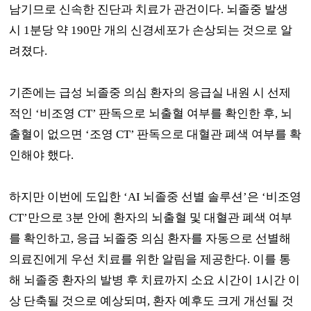
남기므로 신속한 진단과 치료가 관건이다
.
뇌졸중 발생
시
1
분당 약
190
만 개의 신경세포가 손상되는 것으로 알
려졌다
.
기존에는 급성 뇌졸중 의심 환자의 응급실 내원 시 선제
적인
‘
비조영
CT’
판독으로 뇌출혈 여부를 확인한 후
,
뇌
출혈이 없으면
‘
조영
CT’
판독으로 대혈관 폐색 여부를 확
인해야 했다
.
하지만 이번에 도입한
‘AI
뇌졸중 선별 솔루션
’
은
‘
비조영
CT’
만으로
3
분 안에 환자의 뇌출혈 및 대혈관 폐색 여부
를 확인하고
,
응급 뇌졸중 의심 환자를 자동으로 선별해
의료진에게 우선 치료를 위한 알림을 제공한다
.
이를 통
해 뇌졸중 환자의 발병 후 치료까지 소요 시간이
1
시간 이
상 단축될 것으로 예상되며
,
환자 예후도 크게 개선될 것