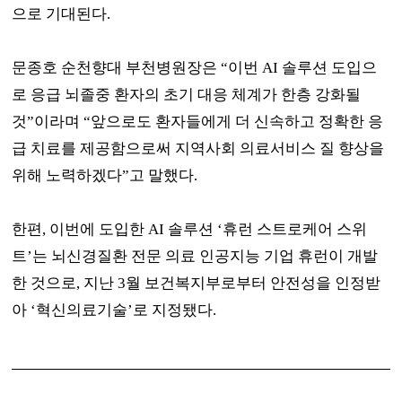
으로 기대된다
.
문종호 순천향대 부천병원장은
“
이번
AI
솔루션 도입으
로 응급 뇌졸중 환자의 초기 대응 체계가 한층 강화될
것
”
이라며
“
앞으로도 환자들에게 더 신속하고 정확한 응
급 치료를 제공함으로써 지역사회 의료서비스 질 향상을
위해 노력하겠다
”
고 말했다
.
한편
,
이번에 도입한
AI
솔루션
‘
휴런 스트로케어 스위
트
’
는 뇌신경질환 전문 의료 인공지능 기업 휴런이 개발
한 것으로
,
지난
3
월 보건복지부로부터 안전성을 인정받
아
‘
혁신의료기술
’
로 지정됐다
.