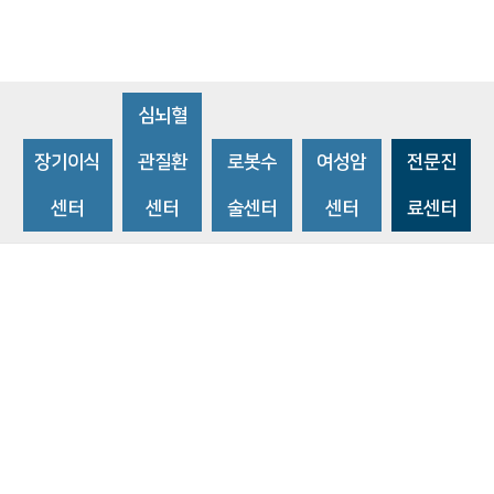
심뇌혈
장기이식
관질환
로봇수
여성암
전문진
센터
센터
술센터
센터
료센터
비급여수가조회
환자 권리와 의무
개인정보처리방침
이메일 무단수집거부