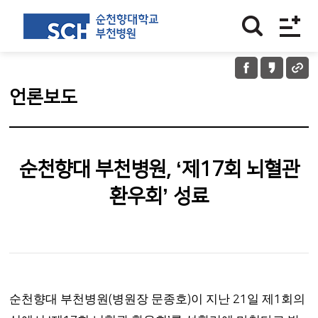
언론보도
순천향대 부천병원, ‘제17회 뇌혈관
환우회’ 성료
순천향대 부천병원
병원장 문종호
이 지난
일 제
회의
(
)
21
1