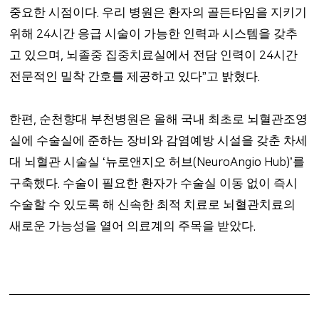
중요한 시점이다
우리 병원은 환자의 골든타임을 지키기
.
위해
시간 응급 시술이 가능한 인력과 시스템을 갖추
24
고 있으며
뇌졸중 집중치료실에서 전담 인력이
시간
,
24
전문적인 밀착 간호를 제공하고 있다
고 밝혔다
”
.
한편
순천향대 부천병원은 올해 국내 최초로 뇌혈관조영
,
실에 수술실에 준하는 장비와 감염예방 시설을 갖춘 차세
대 뇌혈관 시술실
뉴로앤지오 허브
를
‘
(
NeuroAngio Hub
)’
구축했다
수술이 필요한 환자가 수술실 이동 없이 즉시
.
수술할 수 있도록 해 신속한 최적 치료로 뇌혈관치료의
새로운 가능성을 열어 의료계의 주목을 받았다
.