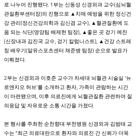
로 나누어 진행됐다
부는 신동성 신경외과 교수
심뇌혈
. 1
(
관질환부센터장
의 진행으로
▲
치매 예방을 위한 정신건
)
강 관리
정신건강의학과 김신겸 교수
▲
혈관질환에 도
(
),
움 되는 식단
영양팀 배제헌 팀장
▲
좋은 곳 걷기 예찬
(
),
신장내과 김진국 교수
걷기 칼럼니스트
▲
건강 스트레
(
,
),
칭 배우기
알유스포츠센터 채준병 팀장
순으로 발표가
(
)
이뤄졌다
.
부는 신경외과 이호준 교수가 차세대 뇌혈관 시술실
뉴
2
‘
로앤지오 허브
를 소개하고 환자
가족이 관람하는 시간
’
,
이 마련됐으며
이후 의료진에게 뇌혈관질환 관련하여 질
,
의응답 및 자유로운 소통 시간을 가졌다
.
본 행사를 주최한 순천향대 부천병원 신경외과 김범태 교
수는
최근 의료대란으로 환자와 의료진 간 신뢰가 더욱
“