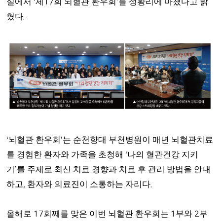
실에서
제
회 뇌혈관 환우회
를 성황리에 마쳤다고 밝
‘
17
’
혔다
.
뇌혈관 환우회
는 순천향대 부천병원이 매년 뇌혈관치료
‘
’
를 경험한 환자와 가족을 초청해
나의 혈관건강 지키
‘
기
를 주제로 최신 치료 경향과 치료 후 관리 방법을 안내
’
하고
환자와 의료진이 소통하는 자리다
,
.
올해로
회째를 맞은 이번 뇌혈관 환우회는
부와
부
17
1
2