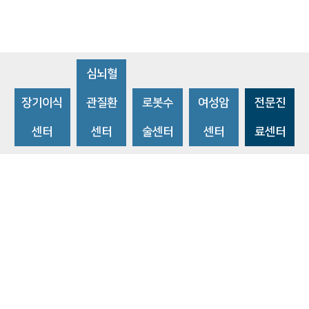
심뇌혈
장기이식
관질환
로봇수
여성암
전문진
센터
센터
술센터
센터
료센터
비급여수가조회
환자 권리와 의무
개인정보처리방침
이메일 무단수집거부